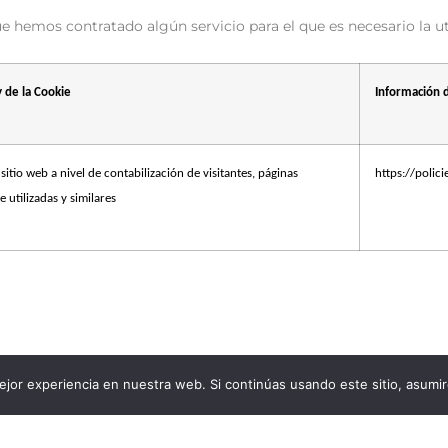
e hemos contratado algún servicio para el que es necesario la ut
y de la Cookie
Información 
 sitio web a nivel de contabilización de visitantes, páginas
https://polic
e utilizadas y similares
jor experiencia en nuestra web. Si continúas usando este sitio, asumi