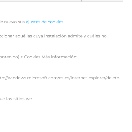
 de nuevo sus
ajustes de cookies
ionar aquéllas cuya instalación admite y cuáles no,
ontenido) > Cookies Más información:
p://windows.microsoft.com/es-es/internet-explorer/delete-
ue-los-sitios-we