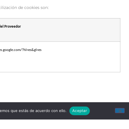
ilización de cookies son:
del Proveedor
ies.google.com/?hl=es&gl=es
remos que estás de acuerdo con ello.
Aceptar