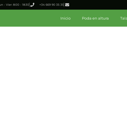
un - Vier: 8:00 - 18:30
+34 669 90 35 35
Inicio
Poda en altura
Tal