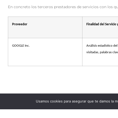
En concreto los terceros prestadores de servicios con los qu
Proveedor
Finalidad del Servicio 
GOOGLE Inc.
Análisis estadístico del
visitadas, palabras clav
Usamos cookies para asegurar que te damos la me