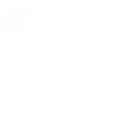
n a una página
o y, dependiendo
 cookies se
ocer sus datos